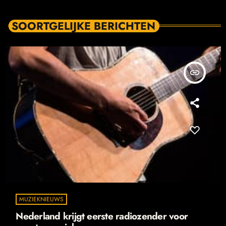
SOORTGELIJKE BERICHTEN
insert_link
MUZIEKNIEUWS
Nederland krijgt eerste radiozender voor