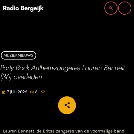
Radio Bergeijk
search
menu
MUZIEKNIEUWS
Party Rock Anthem-zangeres Lauren Bennett
(36) overleden
7 JULI 2026
6
today
share
email
Lauren Bennett, de Britse zangeres van de voormalige band