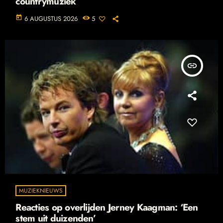
countrymuziek
today
6 AUGUSTUS 2026
5
insert_link
MUZIEKNIEUWS
Reacties op overlijden Jerney Kaagman: ‘Een
stem uit duizenden’