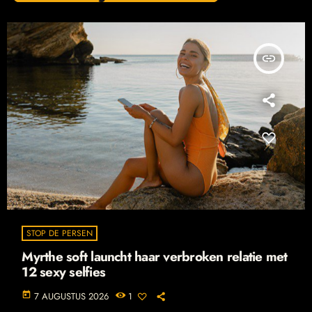
insert_link
STOP DE PERSEN
Myrthe soft launcht haar verbroken relatie met
12 sexy selfies
today
7 AUGUSTUS 2026
1