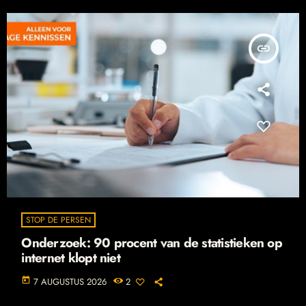
insert_link
STOP DE PERSEN
Onderzoek: 90 procent van de statistieken op
internet klopt niet
today
7 AUGUSTUS 2026
2