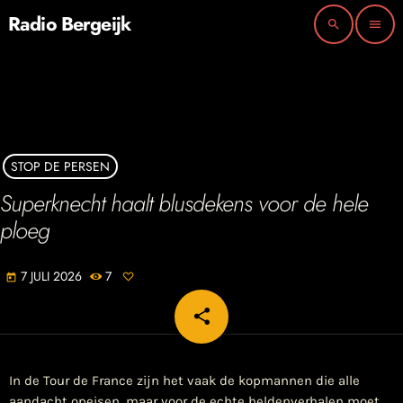
Radio Bergeijk
search
menu
STOP DE PERSEN
Superknecht haalt blusdekens voor de hele
ploeg
7 JULI 2026
7
today
share
email
In de Tour de France zijn het vaak de kopmannen die alle
aandacht opeisen, maar voor de echte heldenverhalen moet