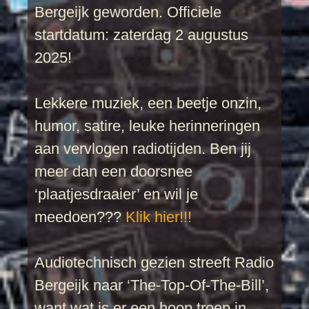
Bergeijk geworden. Officiele
startdatum: zaterdag 2 augustus
2025!
Lekkere muziek, een beetje onzin,
humor, satire, leuke herinneringen
aan vervlogen radiotijden. Ben jij
meer dan een doorsnee
‘plaatjesdraaier’ en wil je
meedoen???
Klik hier!!!
Audiotechnisch gezien streeft Radio
Bergeijk naar ‘The-Top-Of-The-Bill’,
want wat is er een hoop troep in