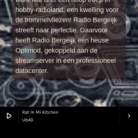
hobby-radioland; een kwelling voor
de trommelvliezen! Radio Bergeijk
streeft naar perfectie. Daarvoor
heeft Radio Bergeijk
een heuse
Optimod, gekoppeld aan de
streamserver in een professioneel
datacenter.
Rat In Mi Kitchen
play_arrow
keyboard_arrow_right
Ub40