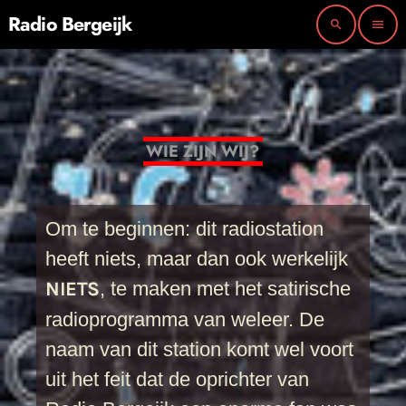
Radio Bergeijk
search
menu
WIE ZIJN WIJ?
Om te beginnen: dit radiostation
heeft niets, maar dan ook werkelijk
NIETS
, te maken met het satirische
radioprogramma van weleer. De
naam van dit station komt wel voort
uit het feit dat de oprichter van