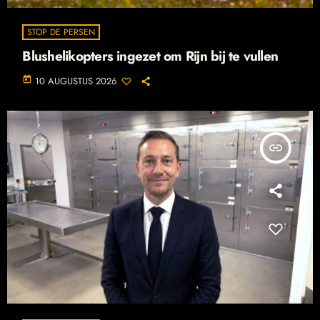
STOP DE PERSEN
Blushelikopters ingezet om Rijn bij te vullen
today
10 AUGUSTUS 2026
insert_link