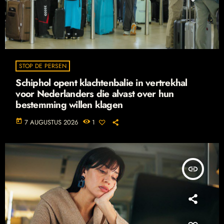
STOP DE PERSEN
Schiphol opent klachtenbalie in vertrekhal
voor Nederlanders die alvast over hun
bestemming willen klagen
today
7 AUGUSTUS 2026
1
insert_link