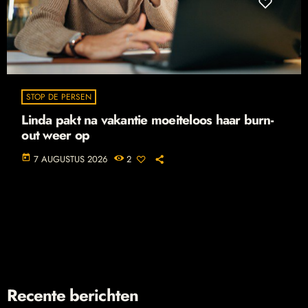
STOP DE PERSEN
Linda pakt na vakantie moeiteloos haar burn-
out weer op
today
7 AUGUSTUS 2026
2
Recente berichten