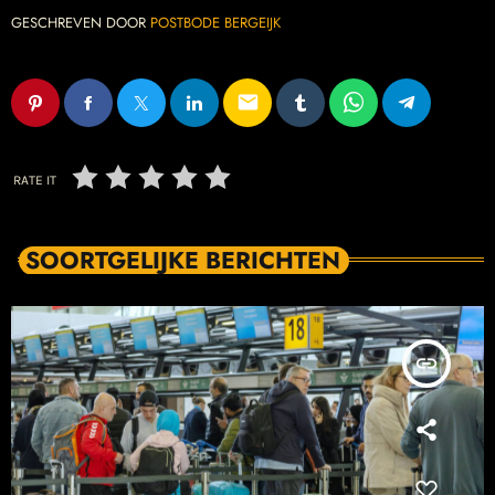
GESCHREVEN DOOR
POSTBODE BERGEIJK
email
RATE IT
SOORTGELIJKE BERICHTEN
insert_link