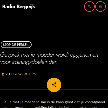
Radio Bergeijk
search
menu
STOP DE PERSEN
​Gesprek met je moeder wordt opgenomen
voor trainingsdoeleinden
9 JULI 2026
7
today
share
email
Bel je met je moeder? Dan is de kans groot dat je voorafgaand
een automatische melding krijgt dat het gesprek kan worden