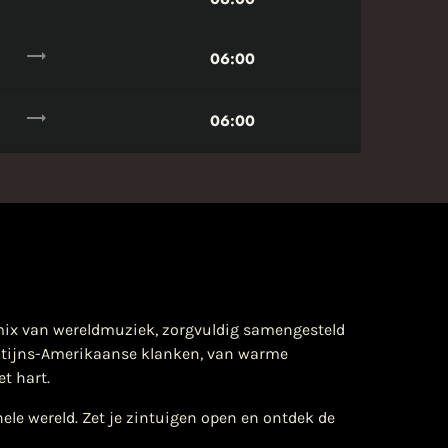
trending_flat
06:00
trending_flat
06:00
 mix van wereldmuziek, zorgvuldig samengesteld
 Latijns-Amerikaanse klanken, van warme
t hart.
ele wereld. Zet je zintuigen open en ontdek de