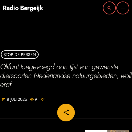
Radio Bergeijk
search
menu
STOP DE PERSEN
Olifant toegevoegd aan lijst van gewenste
diersoorten Nederlandse natuurgebieden, wolf
eraf
8 JULI 2026
9
today
share
email