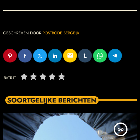
GESCHREVEN DOOR
POSTBODE BERGEIJK
email
RATE IT
SOORTGELIJKE BERICHTEN
insert_link