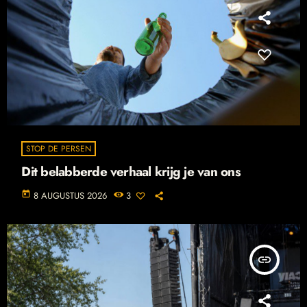
STOP DE PERSEN
Dit belabberde verhaal krijg je van ons
today
8 AUGUSTUS 2026
3
insert_link