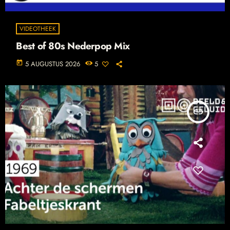
VIDEOTHEEK
Best of 80s Nederpop Mix
today
5 AUGUSTUS 2026
5
insert_link