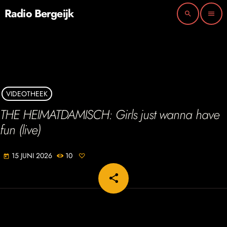
Radio Bergeijk
search
menu
VIDEOTHEEK
THE HEIMATDAMISCH: Girls just wanna have
fun (live)
15 JUNI 2026
10
today
share
email