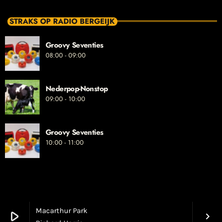
STRAKS OP RADIO BERGEIJK
Groovy Seventies
08:00 - 09:00
Nederpop-Nonstop
09:00 - 10:00
Groovy Seventies
10:00 - 11:00
Macarthur Park
play_arrow
keyboard_arrow_right