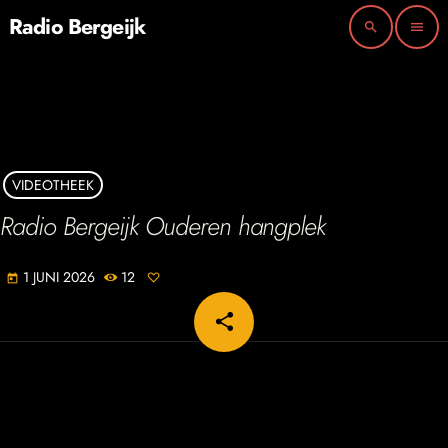
Radio Bergeijk
search
menu
VIDEOTHEEK
Radio Bergeijk Ouderen hangplek
1 JUNI 2026
12
today
share
email