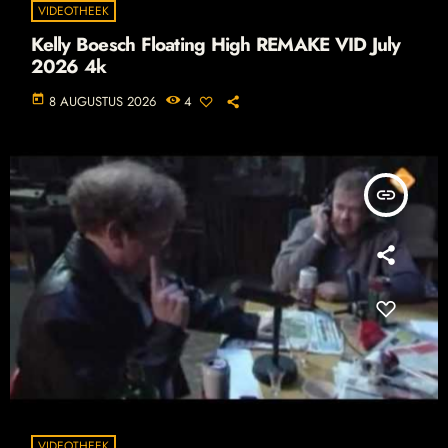
VIDEOTHEEK
Kelly Boesch Floating High REMAKE VID July
2026 4k
today
8 AUGUSTUS 2026
4
insert_link
VIDEOTHEEK