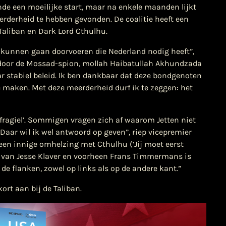
de een moeilijke start, maar na enkele maanden lijkt
rderheid te hebben gevonden. De coalitie heeft een
aliban en Dark Lord Cthulhu.
n kunnen gaan doorvoeren die Nederland nodig heeft”,
d door de Mossad-spion, mollah Haibatullah Akhundzada
r stabiel beleid. Ik ben dankbaar dat deze bondgenoten
 maken. Met deze meerderheid durf ik te zeggen: het
‘fragiel’. Sommigen vragen zich af waarom Jetten niet
aar wil ik wel antwoord op geven”, riep vicepremier
 een innige omhelzing met Cthulhu (‘Jíj moet eerst
club van Jesse Klaver en voorheen Frans Timmermans is
de flanken, zowel op links als op de andere kant.”
rt aan bij de Taliban.