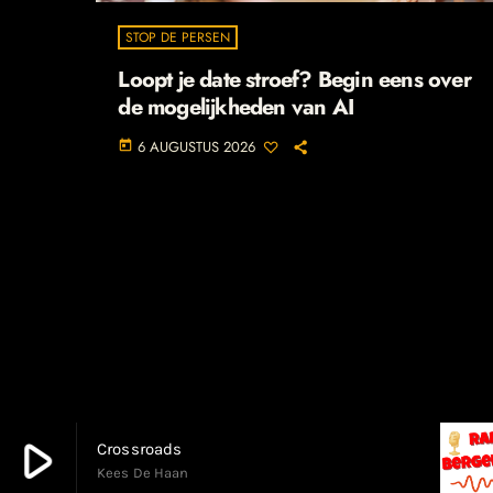
STOP DE PERSEN
Loopt je date stroef? Begin eens over
de mogelijkheden van AI
6 AUGUSTUS 2026
today
play_arrow
Crossroads
Kees De Haan