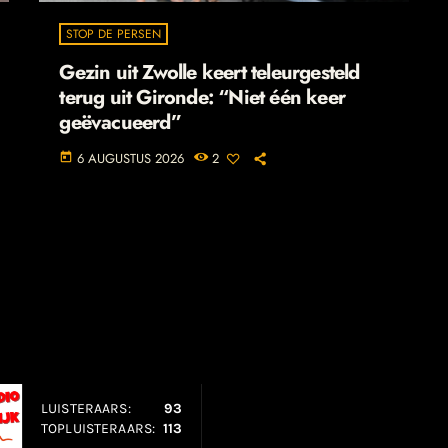
STOP DE PERSEN
Gezin uit Zwolle keert teleurgesteld
terug uit Gironde: “Niet één keer
geëvacueerd”
6 AUGUSTUS 2026
2
today
LUISTERAARS:
93
TOPLUISTERAARS:
113