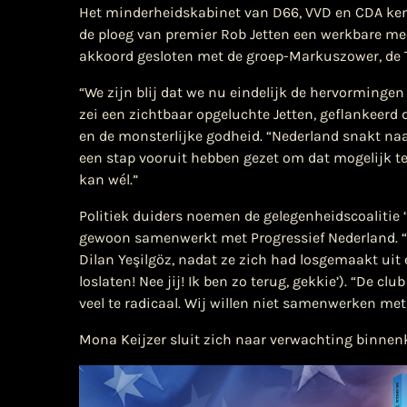
​Het minderheidskabinet van D66, VVD en CDA ken
de ploeg van premier Rob Jetten een werkbare mee
akkoord gesloten met de groep-Markuszower, de T
“We zijn blij dat we nu eindelijk de hervorminge
zei een zichtbaar opgeluchte Jetten, geflankeer
en de monsterlijke godheid. “Nederland snakt naa
een stap vooruit hebben gezet om dat mogelijk te
kan wél.”
Politiek duiders noemen de gelegenheidscoalitie 
gewoon samenwerkt met Progressief Nederland. “D
Dilan Yeşilgöz, nadat ze zich had losgemaakt uit
loslaten! Nee jij! Ik ben zo terug, gekkie’). “De 
veel te radicaal. Wij willen niet samenwerken met 
Mona Keijzer sluit zich naar verwachting binnenko