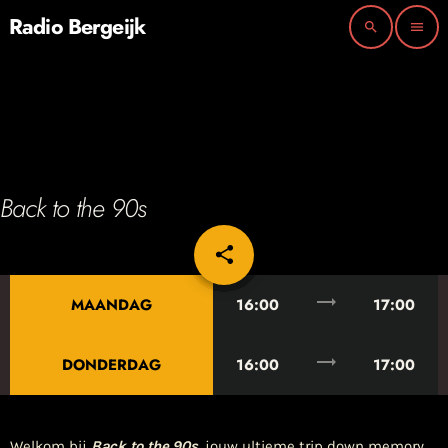
Radio Bergeijk
search
menu
Back to the 90s
share
email
trending_flat
MAANDAG
16:00
17:00
trending_flat
DONDERDAG
16:00
17:00
Welkom bij
Back to the 90s
, jouw ultieme trip down memory