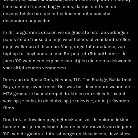
lane naar de tijd van baggy jeans, flannel shirts en de
onvergetelijke hits die het geluid van dit iconische
decennium bepaalden.
In dit programma draaien we de grootste hits, de verborgen
parels én de tracks die je je weer helemaal voor kunt stellen
op je walkman of discman. Van grunge tot eurodance, van
hiphop tot boybands en van Britpop tot r&b anthems – de
jaren ’90 waren een explosie van stijlen die de muziekwereld
voor altijd zouden veranderen.
Denk aan de Spice Girls, Nirvana, TLC, The Prodigy, Backstreet
Boys, en nog zoveel meer. Het was het decennium waarin de
MTV generatie haar stempel drukte en muziek echt overal
was: op je radio, in de clubs, op je televisie, en in je favoriete
films.
Dus trek je fluwelen joggingbroek aan, zet de volume lekker
hard en laat je meeslepen door de beste muziek van de jaren
’90. Van de grootste hits tot vergeten klassiekers, deze show