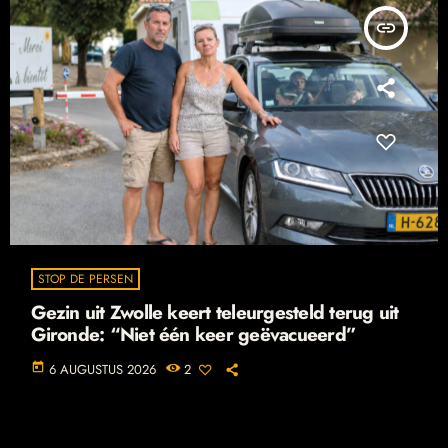
insert_link
STOP DE PERSEN
Gezin uit Zwolle keert teleurgesteld terug uit
Gironde: “Niet één keer geëvacueerd”
today
6 AUGUSTUS 2026
2