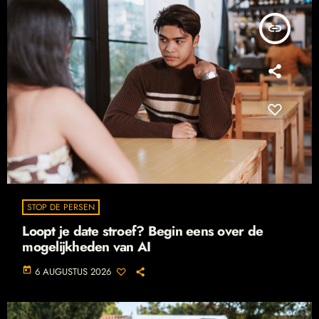
insert_link
STOP DE PERSEN
Loopt je date stroef? Begin eens over de
mogelijkheden van AI
today
6 AUGUSTUS 2026