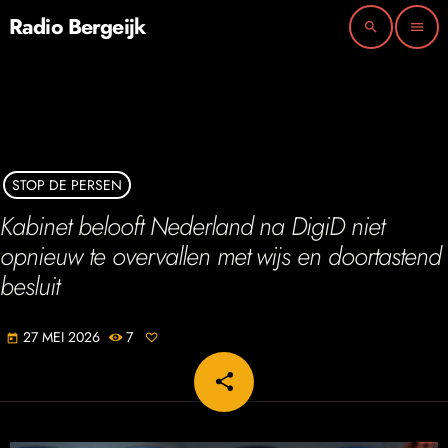
Radio Bergeijk
search
menu
STOP DE PERSEN
Kabinet belooft Nederland na DigiD niet
opnieuw te overvallen met wijs en doortastend
besluit
27 MEI 2026
7
today
share
email