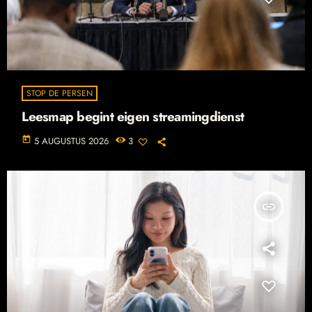
STOP DE PERSEN
Leesmap begint eigen streamingdienst
today
5 AUGUSTUS 2026
3
insert_link