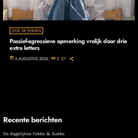
STOP DE PERSEN
Passief-agressieve opmerking vrolijk door drie
extra letters
today
5 AUGUSTUS 2026
3
Recente berichten
De dagelijkse Fokke & Sukke