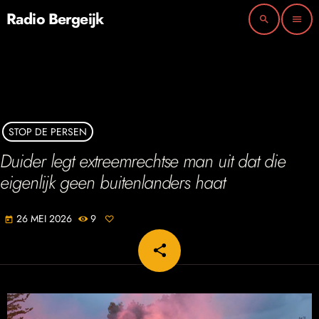
Radio Bergeijk
search
menu
STOP DE PERSEN
Duider legt extreemrechtse man uit dat die
eigenlijk geen buitenlanders haat
26 MEI 2026
9
today
share
email