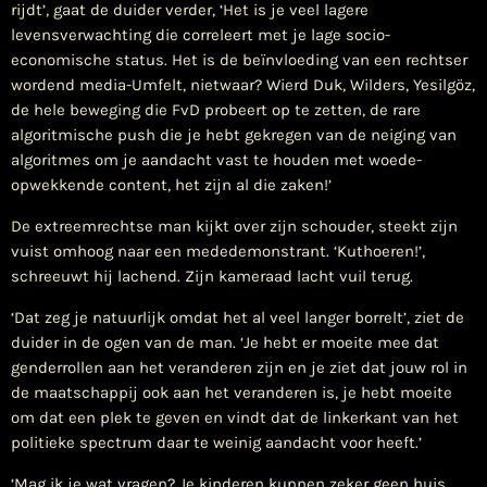
rijdt’, gaat de duider verder, ‘Het is je veel lagere
levensverwachting die correleert met je lage socio-
economische status. Het is de beïnvloeding van een rechtser
wordend media-Umfelt, nietwaar? Wierd Duk, Wilders, Yesilgöz,
de hele beweging die FvD probeert op te zetten, de rare
algoritmische push die je hebt gekregen van de neiging van
algoritmes om je aandacht vast te houden met woede-
opwekkende content, het zijn al die zaken!’
De extreemrechtse man kijkt over zijn schouder, steekt zijn
vuist omhoog naar een mededemonstrant. ‘Kuthoeren!’,
schreeuwt hij lachend. Zijn kameraad lacht vuil terug.
‘Dat zeg je natuurlijk omdat het al veel langer borrelt’, ziet de
duider in de ogen van de man. ‘Je hebt er moeite mee dat
genderrollen aan het veranderen zijn en je ziet dat jouw rol in
de maatschappij ook aan het veranderen is, je hebt moeite
om dat een plek te geven en vindt dat de linkerkant van het
politieke spectrum daar te weinig aandacht voor heeft.’
‘Mag ik je wat vragen? Je kinderen kunnen zeker geen huis