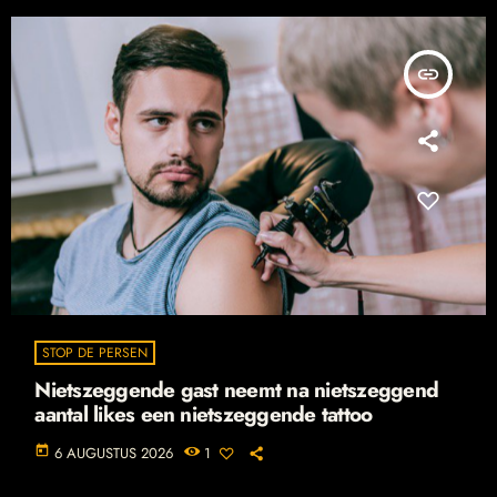
insert_link
STOP DE PERSEN
Nietszeggende gast neemt na nietszeggend
aantal likes een nietszeggende tattoo
today
6 AUGUSTUS 2026
1