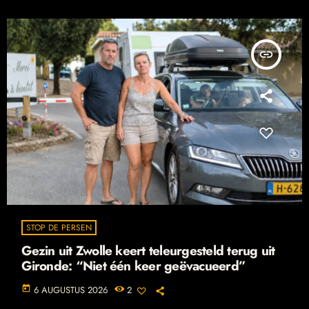
insert_link
STOP DE PERSEN
Gezin uit Zwolle keert teleurgesteld terug uit
Gironde: “Niet één keer geëvacueerd”
today
6 AUGUSTUS 2026
2