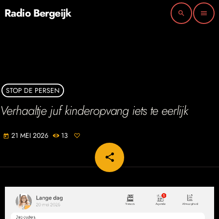
Radio Bergeijk
search
menu
STOP DE PERSEN
Verhaaltje juf kinderopvang iets te eerlijk
21 MEI 2026
13
today
share
email