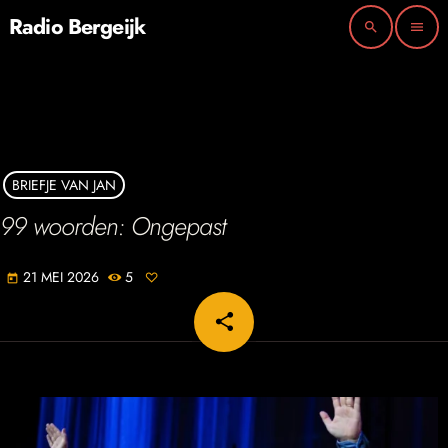
Radio Bergeijk
search
menu
BRIEFJE VAN JAN
99 woorden: Ongepast
21 MEI 2026
5
today
share
email