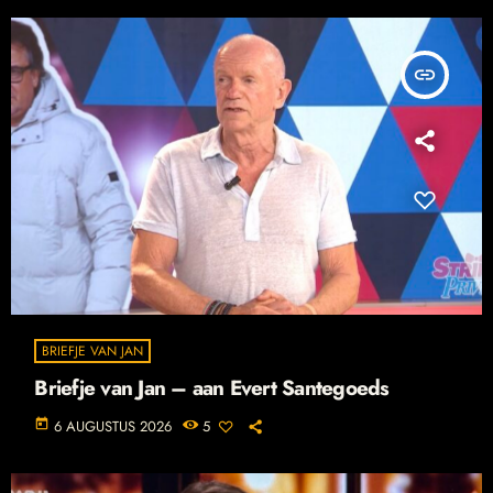
insert_link
BRIEFJE VAN JAN
Briefje van Jan – aan Evert Santegoeds
today
6 AUGUSTUS 2026
5