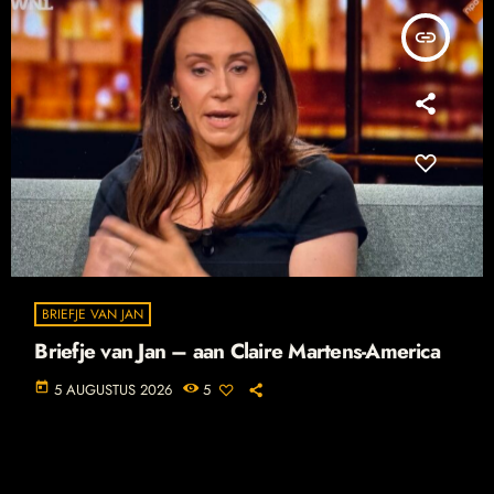
insert_link
BRIEFJE VAN JAN
Briefje van Jan – aan Claire Martens-America
today
5 AUGUSTUS 2026
5