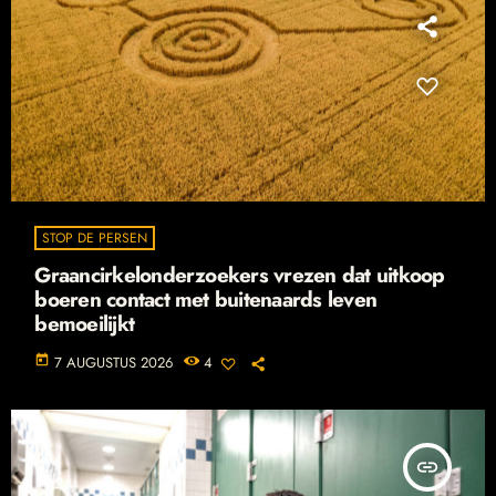
STOP DE PERSEN
Graancirkelonderzoekers vrezen dat uitkoop
boeren contact met buitenaards leven
bemoeilijkt
today
7 AUGUSTUS 2026
4
insert_link