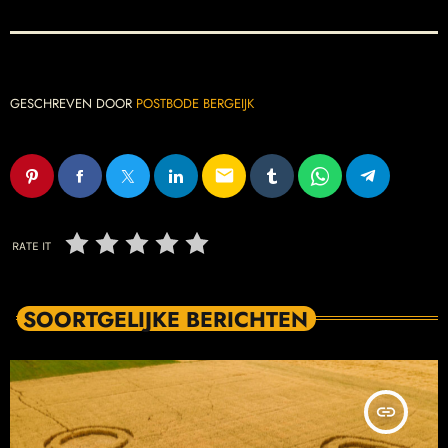
GESCHREVEN DOOR
POSTBODE BERGEIJK
email
RATE IT
SOORTGELIJKE BERICHTEN
insert_link