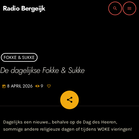
Radio Bergeijk
search
menu
FOKKE & SUKKE
De dagelijkse Fokke & Sukke
8 APRIL 2026
9
today
share
email
Dagelijks een nieuwe… behalve op de Dag des Heeren,
sommige andere religieuze dagen of tijdens WOKE vieringen!