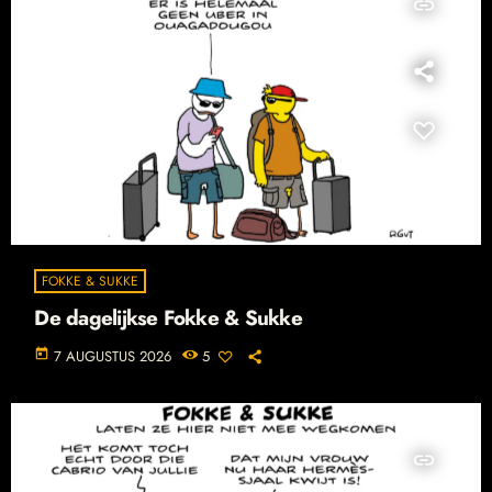
insert_link
FOKKE & SUKKE
De dagelijkse Fokke & Sukke
today
7 AUGUSTUS 2026
5
insert_link