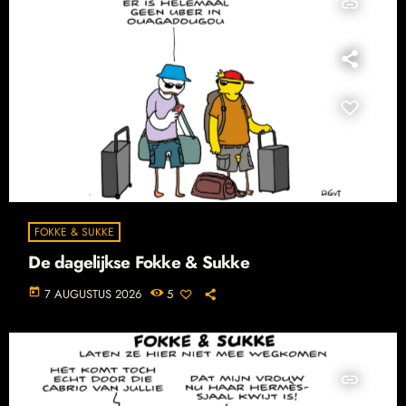
insert_link
FOKKE & SUKKE
De dagelijkse Fokke & Sukke
today
7 AUGUSTUS 2026
5
insert_link