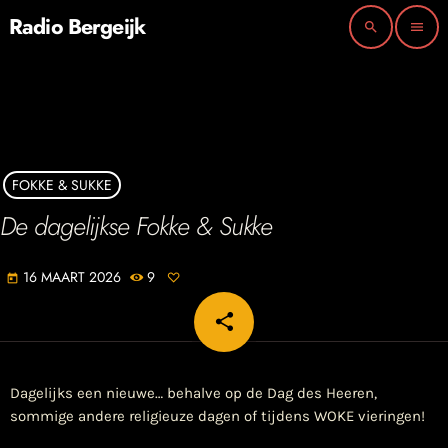
Radio Bergeijk
search
menu
FOKKE & SUKKE
De dagelijkse Fokke & Sukke
16 MAART 2026
9
today
share
email
Dagelijks een nieuwe… behalve op de Dag des Heeren,
sommige andere religieuze dagen of tijdens WOKE vieringen!