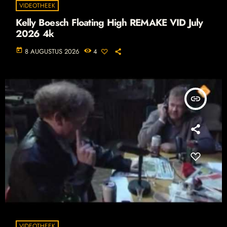
VIDEOTHEEK
Kelly Boesch Floating High REMAKE VID July
2026 4k
today
8 AUGUSTUS 2026
4
insert_link
VIDEOTHEEK