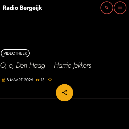
Radio Bergeijk
search
menu
VIDEOTHEEK
O, o, Den Haag – Harrie Jekkers
8 MAART 2026
13
today
share
email