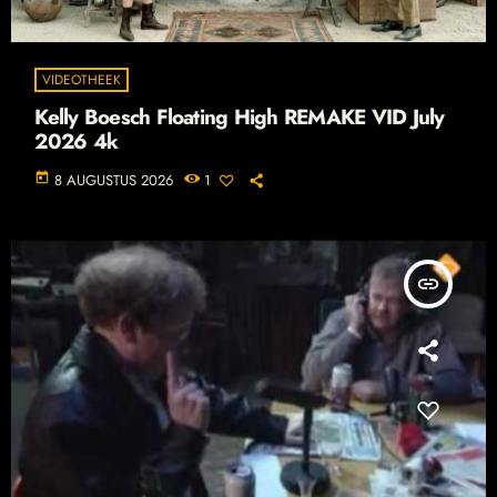
VIDEOTHEEK
Kelly Boesch Floating High REMAKE VID July
2026 4k
today
8 AUGUSTUS 2026
1
insert_link