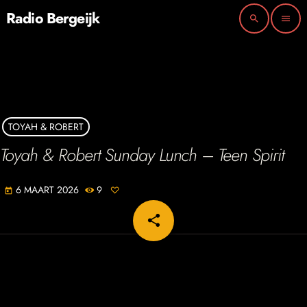
Radio Bergeijk
search
menu
TOYAH & ROBERT
Toyah & Robert Sunday Lunch – Teen Spirit
6 MAART 2026
9
today
share
email