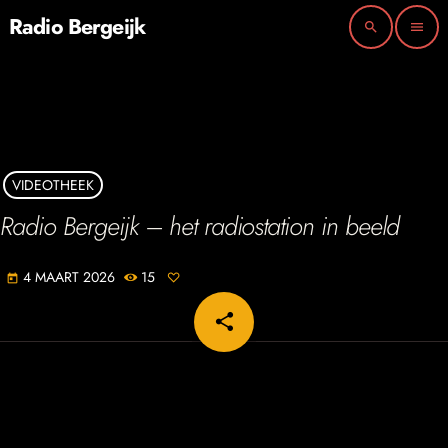
Radio Bergeijk
search
menu
VIDEOTHEEK
Radio Bergeijk – het radiostation in beeld
4 MAART 2026
15
today
share
email