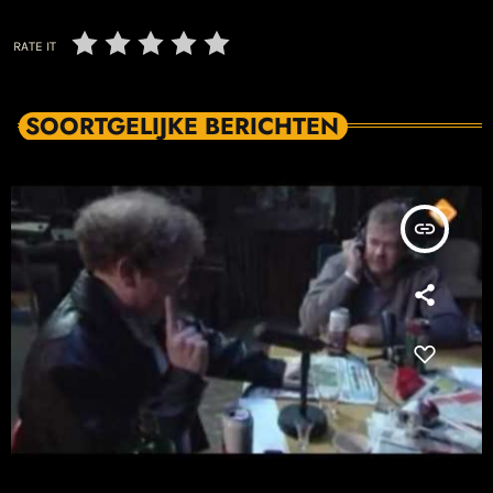
RATE IT
SOORTGELIJKE BERICHTEN
insert_link