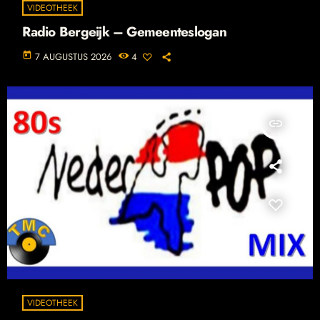
VIDEOTHEEK
Radio Bergeijk – Gemeenteslogan
today
7 AUGUSTUS 2026
4
insert_link
VIDEOTHEEK