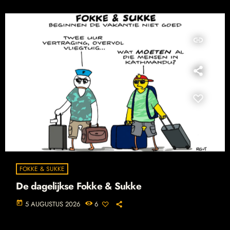
insert_link
FOKKE & SUKKE
De dagelijkse Fokke & Sukke
today
5 AUGUSTUS 2026
6