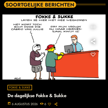
SOORTGELIJKE BERICHTEN
insert_link
FOKKE & SUKKE
De dagelijkse Fokke & Sukke
today
6 AUGUSTUS 2026
6