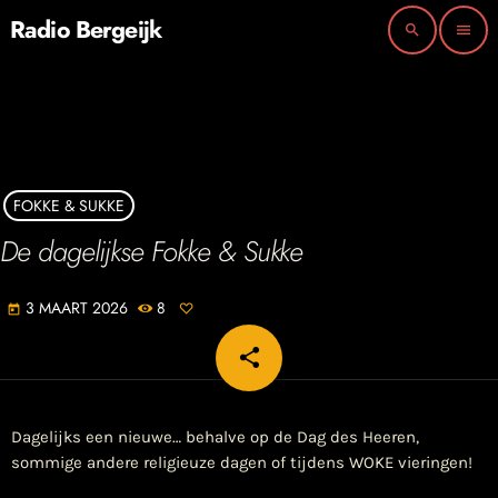
Radio Bergeijk
search
menu
FOKKE & SUKKE
De dagelijkse Fokke & Sukke
3 MAART 2026
8
today
share
email
Dagelijks een nieuwe… behalve op de Dag des Heeren,
sommige andere religieuze dagen of tijdens WOKE vieringen!