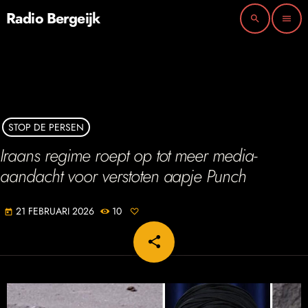
Radio Bergeijk
search
menu
STOP DE PERSEN
Iraans regime roept op tot meer media-
aandacht voor verstoten aapje Punch
21 FEBRUARI 2026
10
today
share
email