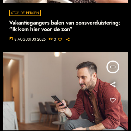
STOP DE PERSEN
Vakantiegangers balen van zonsverduistering:
“Ik kom hier voor de zon”
today
8 AUGUSTUS 2026
3
insert_link