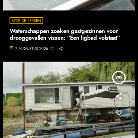
STOP DE PERSEN
Waterschappen zoeken gastgezinnen voor
drooggevallen vissen: “Een ligbad volstaat”
today
7 AUGUSTUS 2026
insert_link