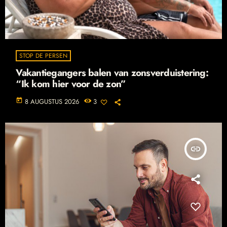
STOP DE PERSEN
Vakantiegangers balen van zonsverduistering:
“Ik kom hier voor de zon”
today
8 AUGUSTUS 2026
3
insert_link