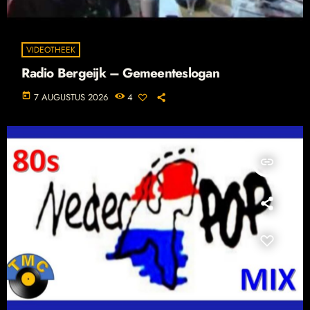
VIDEOTHEEK
Radio Bergeijk – Gemeenteslogan
today
7 AUGUSTUS 2026
4
insert_link