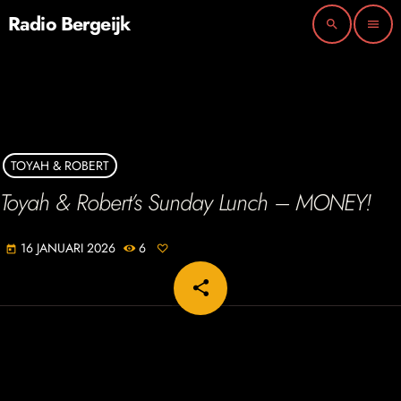
Radio Bergeijk
search
menu
TOYAH & ROBERT
Toyah & Robert’s Sunday Lunch – MONEY!
16 JANUARI 2026
6
today
share
email