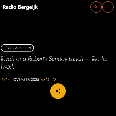
Radio Bergeijk
search
menu
TOYAH & ROBERT
Toyah and Robert’s Sunday Lunch – Tea for
Two!!!
14 NOVEMBER 2025
15
today
share
email