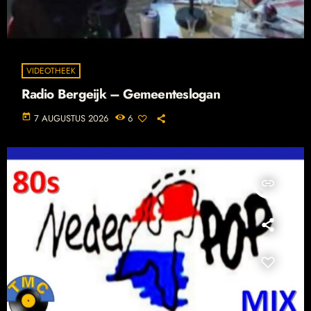
VIDEOTHEEK
Radio Bergeijk – Gemeenteslogan
today
7 AUGUSTUS 2026
6
insert_link