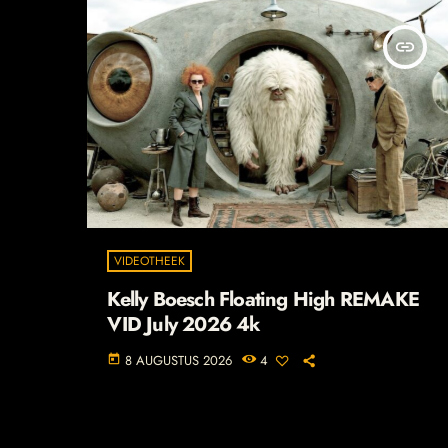
insert_link
VIDEOTHEEK
Kelly Boesch Floating High REMAKE
VID July 2026 4k
8 AUGUSTUS 2026
4
today