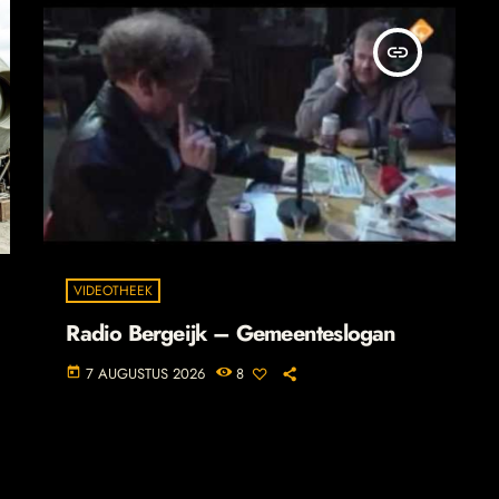
insert_link
VIDEOTHEEK
Radio Bergeijk – Gemeenteslogan
7 AUGUSTUS 2026
8
today