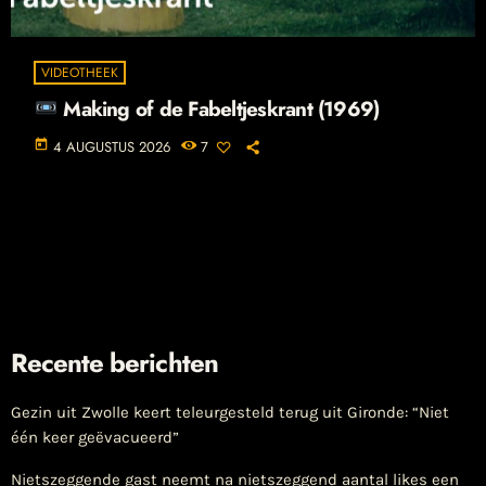
VIDEOTHEEK
Making of de Fabeltjeskrant (1969)
today
4 AUGUSTUS 2026
7
Recente berichten
Gezin uit Zwolle keert teleurgesteld terug uit Gironde: “Niet
één keer geëvacueerd”
Nietszeggende gast neemt na nietszeggend aantal likes een