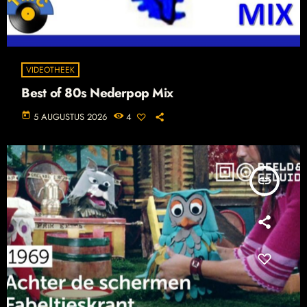
VIDEOTHEEK
Best of 80s Nederpop Mix
today
5 AUGUSTUS 2026
4
insert_link