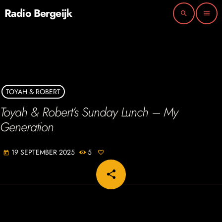
Radio Bergeijk
search
menu
TOYAH & ROBERT
Toyah & Robert’s Sunday Lunch – My
Generation
19 SEPTEMBER 2025
5
today
share
email