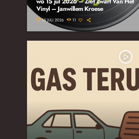
wo 15 jul 2026 – Ziet Zwart Van Het
Vinyl – Janwillem Kroese
15 JULI 2026
11
today
play_arrow