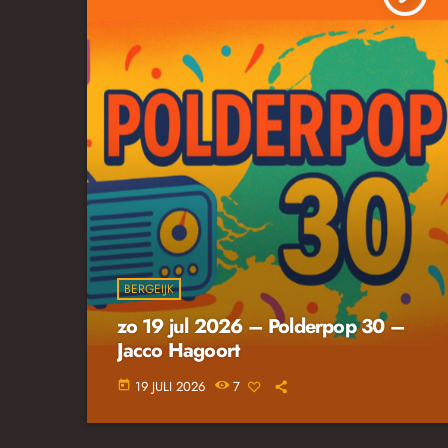
BERGEIJK
zo 19 jul 2026 – Polderpop 30 –
Jacco Hagoort
19 JULI 2026
7
today