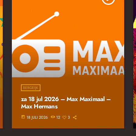
BERGEIJK
za 18 jul 2026 – Max Maximaal –
Max Hermans
18 JULI 2026
12
3
today