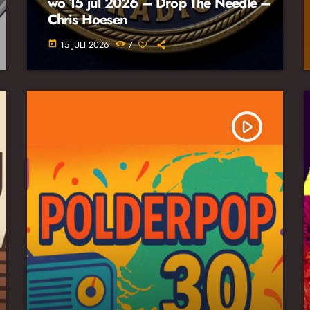
wo 15 jul 2026 – Drop The Needle –
Chris Hoesen
15 JULI 2026
7
today
play_arrow