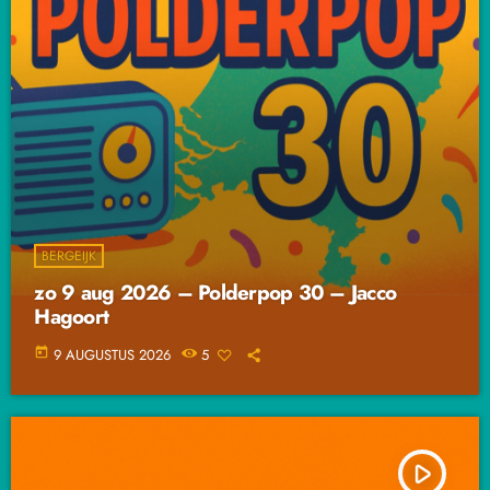
BERGEIJK
zo 9 aug 2026 – Polderpop 30 – Jacco
Hagoort
today
9 AUGUSTUS 2026
5
play_arrow