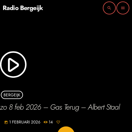
Radio Bergeijk
search
menu
play_arrow
BERGEIJK
zo 8 feb 2026 – Gas Terug – Albert Staal
1 FEBRUARI 2026
14
today