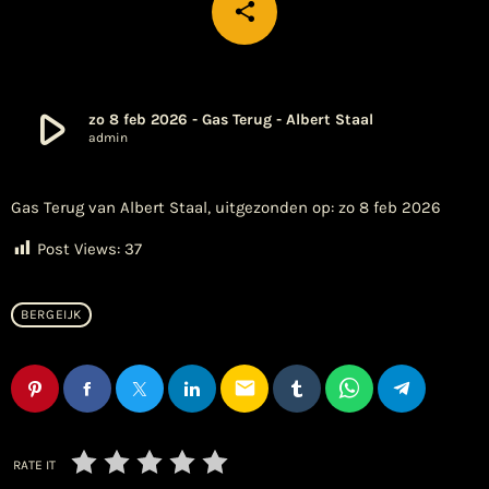
share
email
play_arrow
zo 8 feb 2026 - Gas Terug - Albert Staal
admin
Gas Terug van Albert Staal, uitgezonden op: zo 8 feb 2026
Post Views:
37
BERGEIJK
email
RATE IT