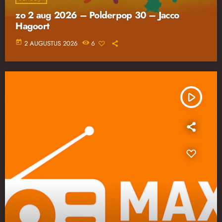
zo 2 aug 2026 – Polderpop 30 – Jacco
Hagoort
today
2 AUGUSTUS 2026
6
play_arrow