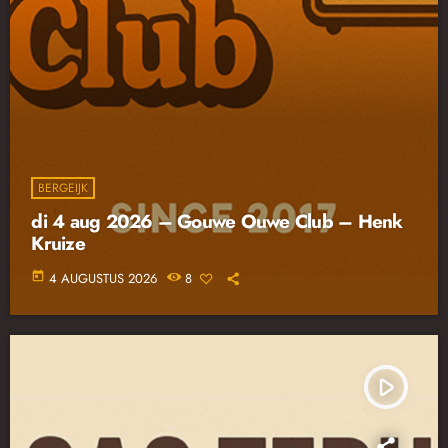
BERGEIJK
di 4 aug 2026 – Gouwe Ouwe Club – Henk
Kruize
today
4 AUGUSTUS 2026
8
play_arrow