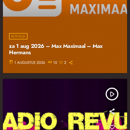
BERGEIJK
za 1 aug 2026 – Max Maximaal – Max
Hermans
today
1 AUGUSTUS 2026
15
2
play_arrow