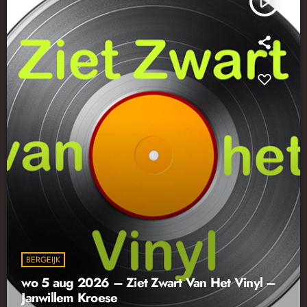
play_arrow
BERGEIJK
wo 5 aug 2026 – Ziet Zwart Van Het Vinyl –
Janwillem Kroese