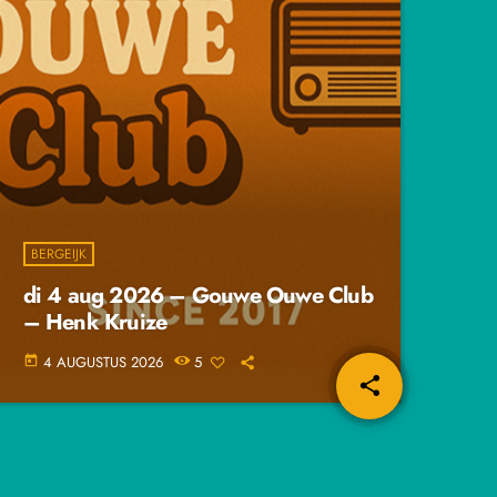
BERGEIJK
di 4 aug 2026 – Gouwe Ouwe Club
– Henk Kruize
4 AUGUSTUS 2026
5
today
share
email