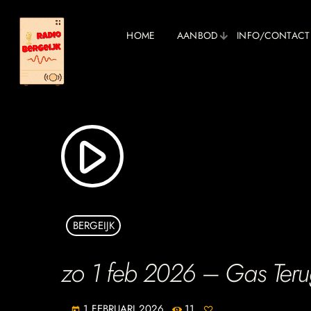
HOME
AANBOD
INFO/CONTACT
play_arrow
BERGEIJK
zo 1 feb 2026 – Gas Terug
1 FEBRUARI 2026
11
today