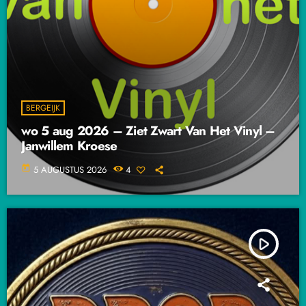
BERGEIJK
wo 5 aug 2026 – Ziet Zwart Van Het Vinyl –
Janwillem Kroese
today
5 AUGUSTUS 2026
4
play_arrow