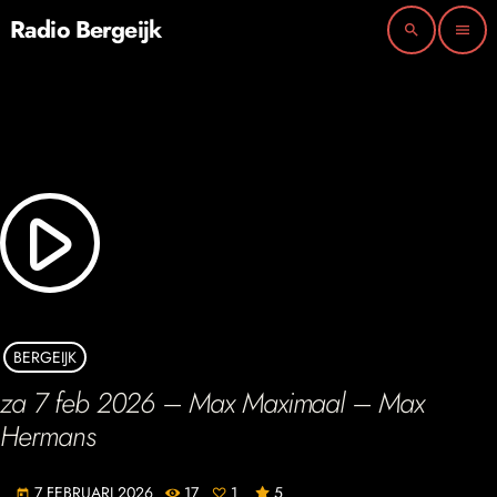
Radio Bergeijk
search
menu
play_arrow
BERGEIJK
za 7 feb 2026 – Max Maximaal – Max
Hermans
7 FEBRUARI 2026
17
1
5
today