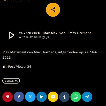
share
email
1
play_arrow
za 7 feb 2026 - Max Maximaal - Max Hermans
Auto-DJ Radio Bergeijk
Max Maximaal van Max Hermans, uitgezonden op: za 7 feb
2026
Post Views:
34
BERGEIJK
email