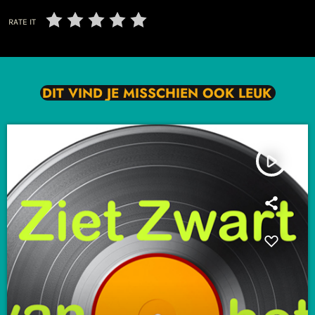
RATE IT
DIT VIND JE MISSCHIEN OOK LEUK
play_arrow