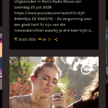
Uitgezonden in Ron's Radio Revue van
zaterdag 25 juli 2026
https://www.youtube.com/watch?v=EyP-
B4WVBjw DE KWESTIE – De vergunning voor
een goed hart! Er zijn van die
nieuwsberichten waarbij je drie keer kijkt of
de datum toevallig 1 april is. Dit keer komen
25 JULI 2026
24
today
ze uit Krimpen aan de Lek. Daar staat al
jaren een weggeefkast. Geen pinautomaat
voor criminelen, geen geheime opslagplaats
voor verboden goederen. Nee, gewoon een
kast waar mensen die het niet breed hebben
insert_link
gratis spullen kunnen meenemen. Een pak
rijst, […]