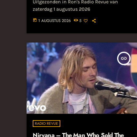
Uitgezonden in Ron's Radio Revue van
zaterdag 1 augustus 2026
1 AUGUSTUS 2026
5
today
insert_link
RADIO REVUE
Nirvana – The Man Who Sold The