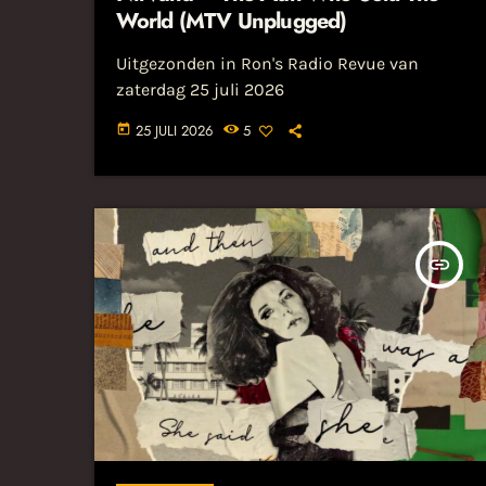
World (MTV Unplugged)
Uitgezonden in Ron's Radio Revue van
zaterdag 25 juli 2026
25 JULI 2026
5
today
insert_link