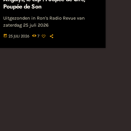
Poupée de Son
Uitgezonden in Ron's Radio Revue van
zaterdag 25 juli 2026
25 JULI 2026
7
today