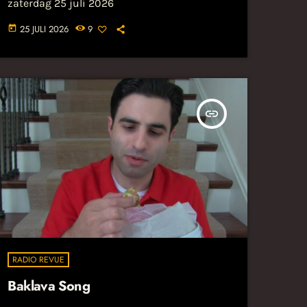
zaterdag 25 juli 2026
25 JULI 2026
9
today
insert_link
RADIO REVUE
Baklava Song