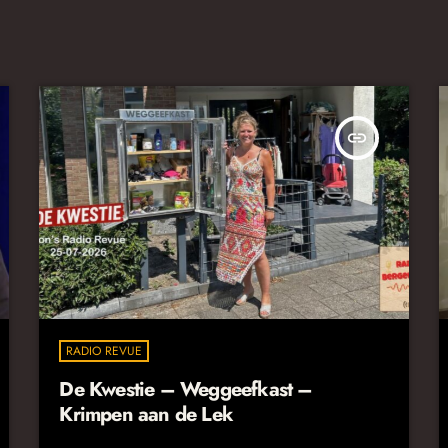
insert_link
RADIO REVUE
De Kwestie – Weggeefkast –
Krimpen aan de Lek