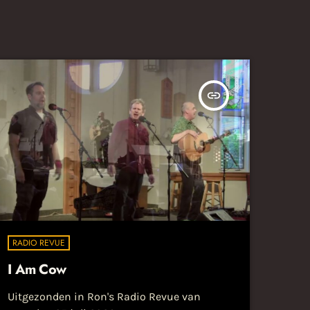
insert_link
RADIO REVUE
I Am Cow
Uitgezonden in Ron's Radio Revue van