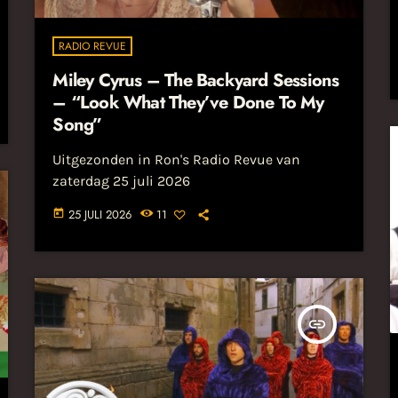
RADIO REVUE
Miley Cyrus – The Backyard Sessions
– “Look What They’ve Done To My
Song”
Uitgezonden in Ron's Radio Revue van
zaterdag 25 juli 2026
25 JULI 2026
11
today
insert_link