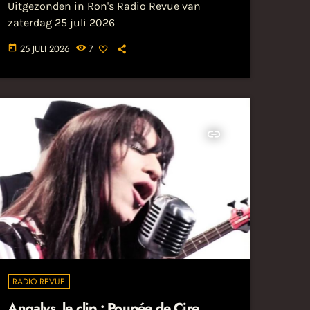
Uitgezonden in Ron's Radio Revue van
zaterdag 25 juli 2026
25 JULI 2026
7
today
insert_link
RADIO REVUE
Angalys, le clip : Poupée de Cire,