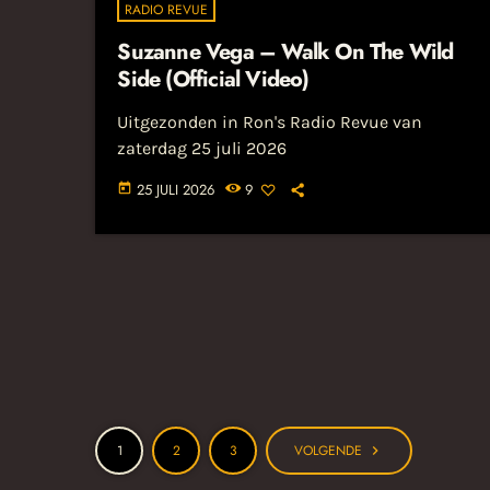
RADIO REVUE
Suzanne Vega – Walk On The Wild
Side (Official Video)
Uitgezonden in Ron's Radio Revue van
zaterdag 25 juli 2026
25 JULI 2026
9
today
1
2
3
VOLGENDE
navigate_next