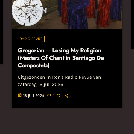
RADIO REVUE
Gregorian – Losing My Religion
(Masters Of Chant in Santiago De
Compostela)
Uitgezonden in Ron's Radio Revue van
zaterdag 18 juli 2026
18 JULI 2026
6
today