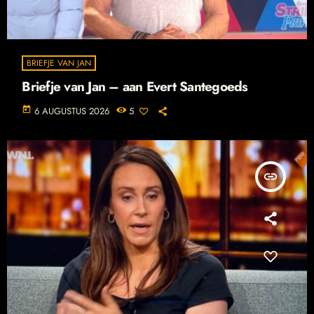
BRIEFJE VAN JAN
Briefje van Jan – aan Evert Santegoeds
today
6 AUGUSTUS 2026
5
insert_link