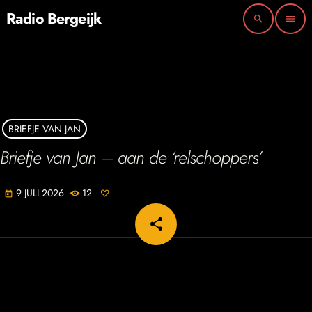
Radio Bergeijk
search
menu
BRIEFJE VAN JAN
Briefje van Jan – aan de ‘relschoppers’
9 JULI 2026
12
today
share
email