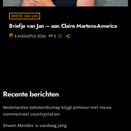
BRIEFJE VAN JAN
Briefje van Jan – aan Claire Martens-America
today
5 AUGUSTUS 2026
5
Recente berichten
Nederlandse radiolandschap krijgt primeur met nieuw
commercieel countrystation
Shawn Mendes is vandaag jarig