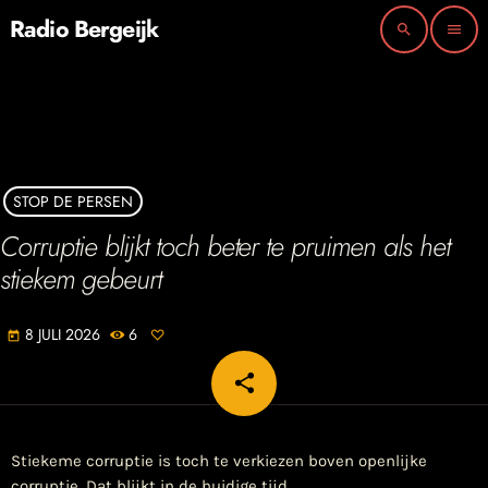
Radio Bergeijk
search
menu
STOP DE PERSEN
​Corruptie blijkt toch beter te pruimen als het
stiekem gebeurt
8 JULI 2026
6
today
share
email
Stiekeme corruptie is toch te verkiezen boven openlijke
corruptie. Dat blijkt in de huidige tijd.