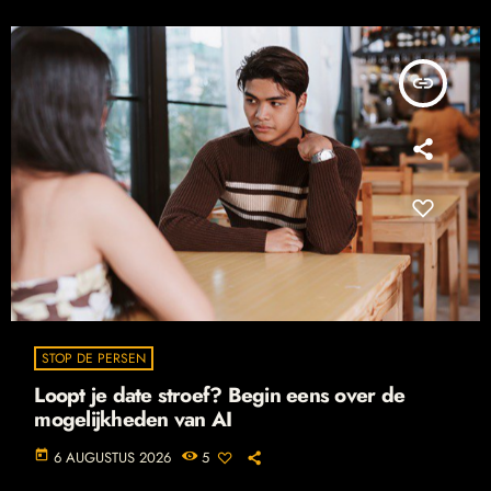
insert_link
STOP DE PERSEN
Loopt je date stroef? Begin eens over de
mogelijkheden van AI
today
6 AUGUSTUS 2026
5