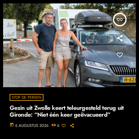
insert_link
STOP DE PERSEN
Gezin uit Zwolle keert teleurgesteld terug uit
Gironde: “Niet één keer geëvacueerd”
today
6 AUGUSTUS 2026
6