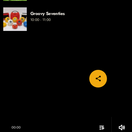
Groovy Seventies
10:00 - 11:00
share
email
playlist_play
volume_up
00:00