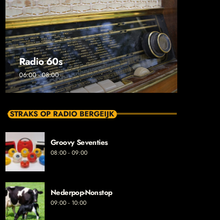
Radio 60s
06:00 - 08:00
STRAKS OP RADIO BERGEIJK
Groovy Seventies
08:00 - 09:00
Nederpop-Nonstop
09:00 - 10:00