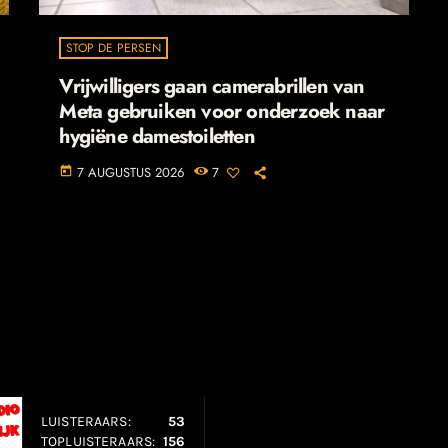
STOP DE PERSEN
Vrijwilligers gaan camerabrillen van
Meta gebruiken voor onderzoek naar
hygiëne damestoiletten
7 AUGUSTUS 2026
7
today
LUISTERAARS:
53
TOPLUISTERAARS:
156