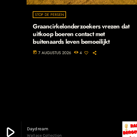
STOP DE PERSEN
Graancirkelonderzoekers vrezen dat
uitkoop boeren contact met
buitenaards leven bemoeilijkt
7 AUGUSTUS 2026
4
today
play_arrow
Daydream
Wallace Collection