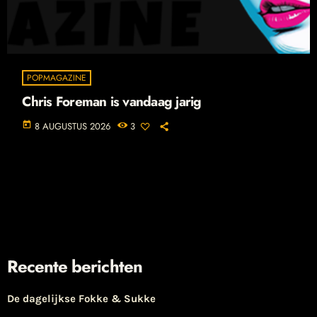
POPMAGAZINE
Chris Foreman is vandaag jarig
today
8 AUGUSTUS 2026
3
Recente berichten
De dagelijkse Fokke & Sukke