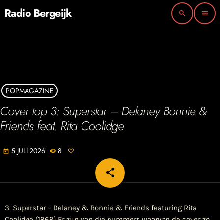
Radio Bergeijk
search
menu
POPMAGAZINE
Cover top 3: Superstar – Delaney Bonnie &
Friends feat. Rita Coolidge
5 JULI 2026
8
today
share
email
3. Superstar – Delaney & Bonnie & Friends featuring Rita
Coolidge (1969) Er zijn van die nummers waarvan de cover zo