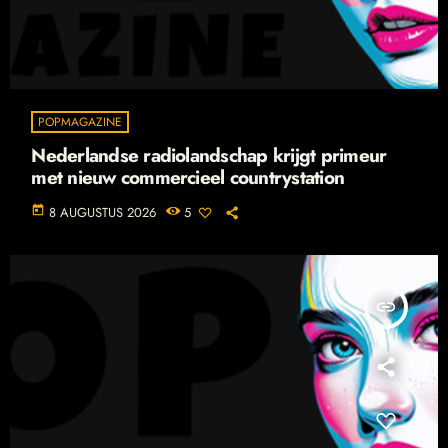
POPMAGAZINE
Nederlandse radiolandschap krijgt primeur
met nieuw commercieel countrystation
today
8 AUGUSTUS 2026
5
insert_link