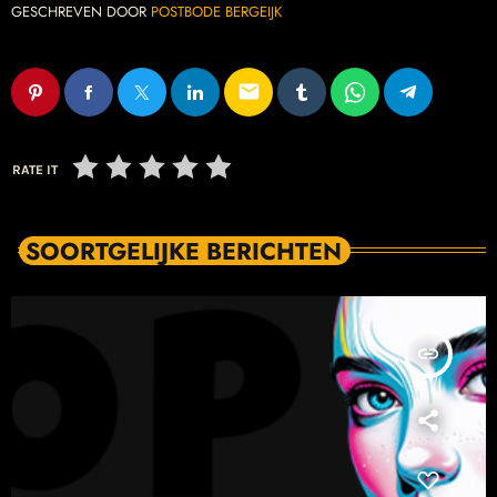
GESCHREVEN DOOR
POSTBODE BERGEIJK
email
RATE IT
SOORTGELIJKE BERICHTEN
insert_link