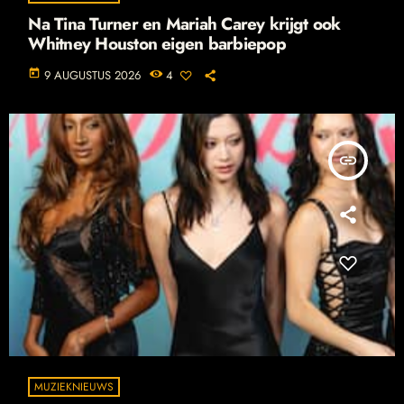
Na Tina Turner en Mariah Carey krijgt ook
Whitney Houston eigen barbiepop
today
9 AUGUSTUS 2026
4
insert_link
MUZIEKNIEUWS