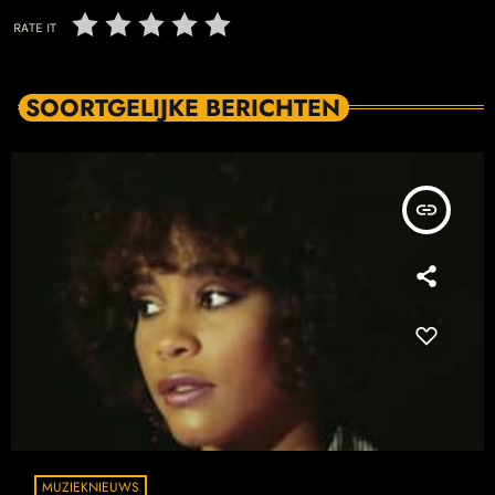
RATE IT
SOORTGELIJKE BERICHTEN
insert_link
MUZIEKNIEUWS