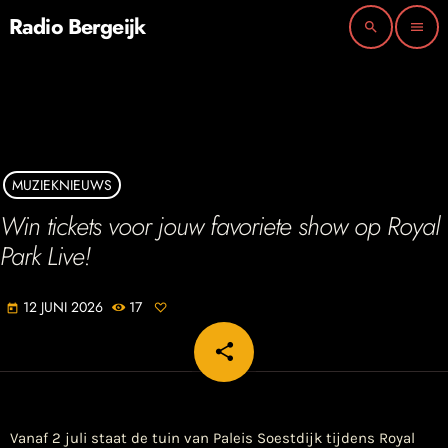
Radio Bergeijk
search
menu
MUZIEKNIEUWS
Win tickets voor jouw favoriete show op Royal
Park Live!
12 JUNI 2026
17
today
share
email
Vanaf 2 juli staat de tuin van Paleis Soestdijk tijdens Royal