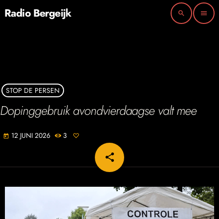
Radio Bergeijk
search
menu
STOP DE PERSEN
Dopinggebruik avondvierdaagse valt mee
12 JUNI 2026
3
today
share
email