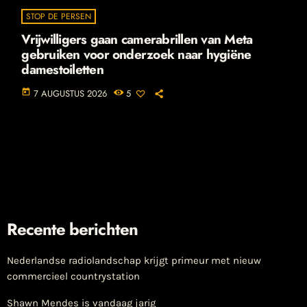
STOP DE PERSEN
Vrijwilligers gaan camerabrillen van Meta
gebruiken voor onderzoek naar hygiëne
damestoiletten
today
7 AUGUSTUS 2026
5
Recente berichten
Nederlandse radiolandschap krijgt primeur met nieuw
commercieel countrystation
Shawn Mendes is vandaag jarig