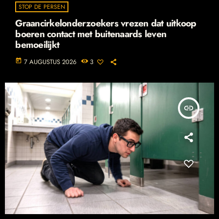
STOP DE PERSEN
Graancirkelonderzoekers vrezen dat uitkoop
boeren contact met buitenaards leven
bemoeilijkt
today
7 AUGUSTUS 2026
3
insert_link