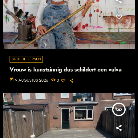
STOP DE PERSEN
Vrouw is kunstzinnig dus schildert een vulva
today
9 AUGUSTUS 2026
3
insert_link