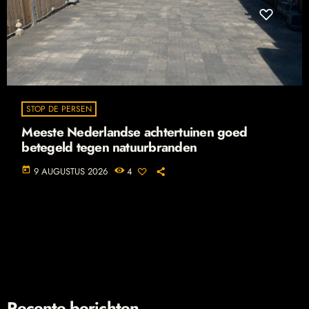
STOP DE PERSEN
Meeste Nederlandse achtertuinen goed
betegeld tegen natuurbranden
today
9 AUGUSTUS 2026
4
Recente berichten