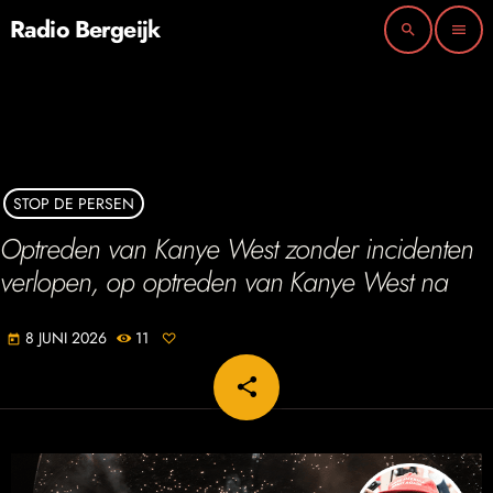
Radio Bergeijk
search
menu
STOP DE PERSEN
Optreden van Kanye West zonder incidenten
verlopen, op optreden van Kanye West na
8 JUNI 2026
11
today
share
email