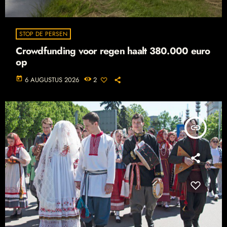
STOP DE PERSEN
Crowdfunding voor regen haalt 380.000 euro
op
today
6 AUGUSTUS 2026
2
insert_link