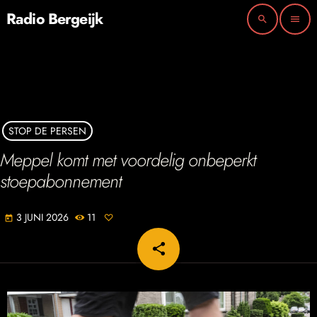
Radio Bergeijk
search
menu
STOP DE PERSEN
Meppel komt met voordelig onbeperkt
stoepabonnement
3 JUNI 2026
11
today
share
email