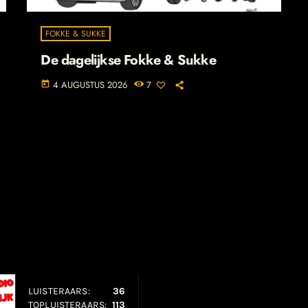
FOKKE & SUKKE
De dagelijkse Fokke & Sukke
4 AUGUSTUS 2026
7
today
LUISTERAARS:
36
TOPLUISTERAARS:
113