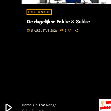
FOKKE & SUKKE
De dagelijkse Fokke & Sukke
5 AUGUSTUS 2026
6
today
play_arrow
Home On The Range
Victor Johnson