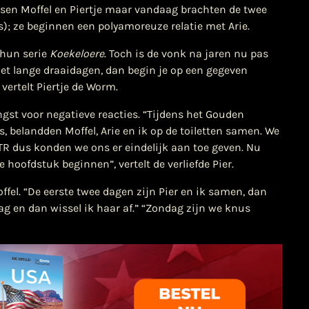
tussen Moffel en Piertje maar vandaag brachten de twee
); ze beginnen een polyamoreuze relatie met Arie.
 hun serie
Koekeloere
. Toch is de vonk na jaren nu pas
met lange draaidagen, dan begin je op een gegeven
vertelt Piertje de Worm.
angst voor negatieve reacties. “Tijdens het Gouden
es, belandden Moffel, Arie en ik op de toiletten samen. We
NTR dus konden we ons er eindelijk aan toe geven. Nu
hoofdstuk beginnen”, vertelt de verliefde Pier.
offel. “De eerste twee dagen zijn Pier en ik samen, dan
ag en dan wissel ik haar af.” “Zondag zijn we knus