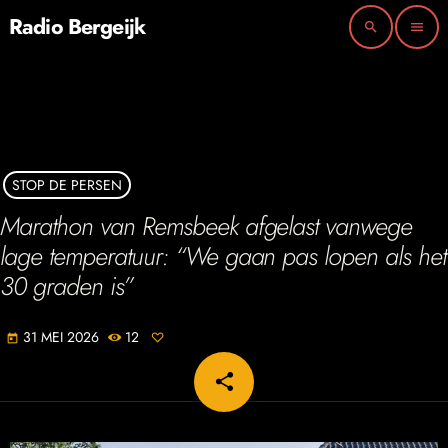
Radio Bergeijk
search
menu
STOP DE PERSEN
Marathon van Remsbeek afgelast vanwege
lage temperatuur: “We gaan pas lopen als het
30 graden is”
31 MEI 2026
12
today
share
email