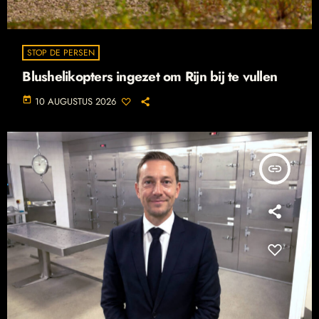
STOP DE PERSEN
Blushelikopters ingezet om Rijn bij te vullen
today
10 AUGUSTUS 2026
insert_link