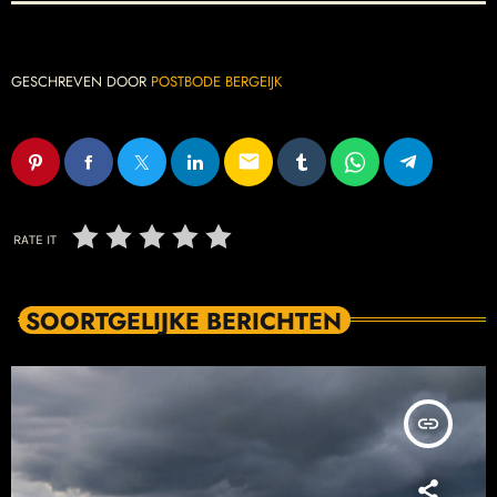
GESCHREVEN DOOR
POSTBODE BERGEIJK
email
RATE IT
SOORTGELIJKE BERICHTEN
insert_link