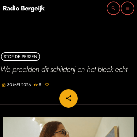
Radio Bergeijk
search
menu
STOP DE PERSEN
We proefden dit schilderij en het bleek echt
30 MEI 2026
8
today
share
email