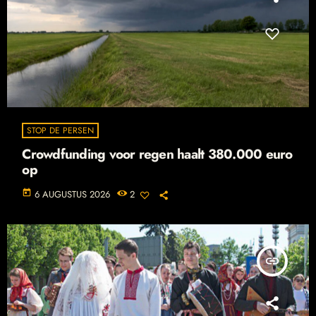
STOP DE PERSEN
Crowdfunding voor regen haalt 380.000 euro
op
today
6 AUGUSTUS 2026
2
insert_link