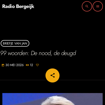
Radio Bergeijk
search
menu
BRIEFJE VAN JAN
99 woorden: De nood, de deugd
30 MEI 2026
12
today
share
email