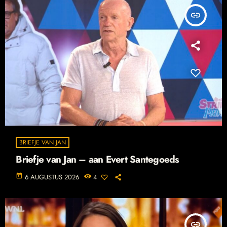
insert_link
BRIEFJE VAN JAN
Briefje van Jan – aan Evert Santegoeds
today
6 AUGUSTUS 2026
4
insert_link