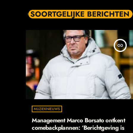
SOORTGELIJKE BERICHTEN
insert_link
MUZIEKNIEUWS
Management Marco Borsato ontkent
comebackplannen: ‘Berichtgeving is