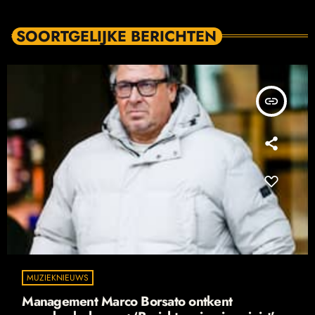
SOORTGELIJKE BERICHTEN
insert_link
MUZIEKNIEUWS
Management Marco Borsato ontkent