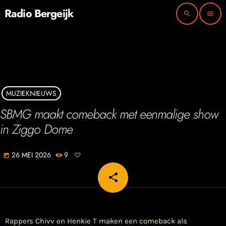
Radio Bergeijk
search
menu
MUZIEKNIEUWS
SBMG maakt comeback met eenmalige show
in Ziggo Dome
26 MEI 2026
9
today
share
email
Rappers Chivv en Henkie T maken een comeback als