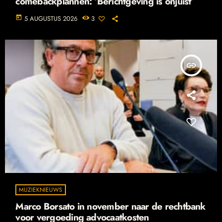
comebackplannen: ‘Berichtgeving is onjuist’
today
5 AUGUSTUS 2026
3
insert_link
MUZIEKNIEUWS
Marco Borsato in november naar de rechtbank
voor vergoeding advocaatkosten